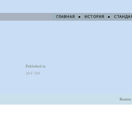
ГЛАВНАЯ
ИСТОРИЯ
СТАНДА
Навигация
Published in
20-Г-591
по
записям
Boston